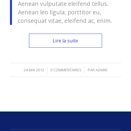
Aenean vulputate eleifend tellus.
Aenean leo ligula, porttitor eu,
consequat vitae, eleifend ac, enim.
Lire la suite
/
/
24 MAI 2012
0 COMMENTAIRES
PAR
ADMIN