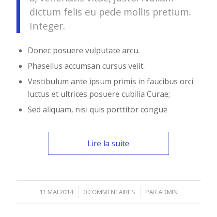
dictum felis eu pede mollis pretium.
Integer.
Donec posuere vulputate arcu.
Phasellus accumsan cursus velit.
Vestibulum ante ipsum primis in faucibus orci
luctus et ultrices posuere cubilia Curae;
Sed aliquam, nisi quis porttitor congue
Lire la suite
/
/
11 MAI 2014
0 COMMENTAIRES
PAR
ADMIN