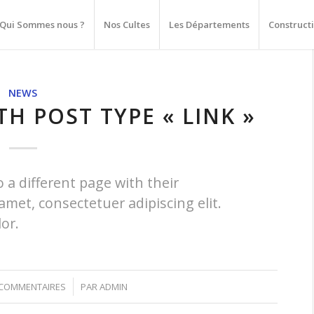
Qui Sommes nous ?
Nos Cultes
Les Départements
Construct
NEWS
TH POST TYPE « LINK »
o a different page with their
amet, consectetuer adipiscing elit.
or.
/
 COMMENTAIRES
PAR
ADMIN